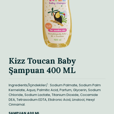
Kizz Toucan Baby
Şampuan 400 ML
Ingredients/İçindekiler/ : Sodium Palmate, Sodium Palm
Kernelate, Aqua, Palmitic Acid, Parfum, Glycerin, Sodium
Chloride, Sodium Lactate, Titanium Dioxide, Cocamide
DEA, Tetrasodium EDTA, Etidronic Acid, Linalool, Hexyl
Cinnamal.
ŞAMPUAN 400 ML